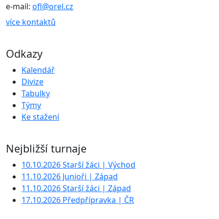
e-mail:
ofl@orel.cz
více kontaktů
Odkazy
Kalendář
Divize
Tabulky
Týmy
Ke stažení
Nejbližší turnaje
10.10.2026 Starší žáci | Východ
11.10.2026 Junioři | Západ
11.10.2026 Starší žáci | Západ
17.10.2026 Předpřípravka | ČR