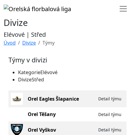
Divize
Elévové | Střed
Úvod
Divize
Týmy
Týmy v divizi
Kategorie
Elévové
Divize
Střed
Orel Eagles Šlapanice
Detail týmu
Orel Těšany
Detail týmu
Orel Vyškov
Detail týmu