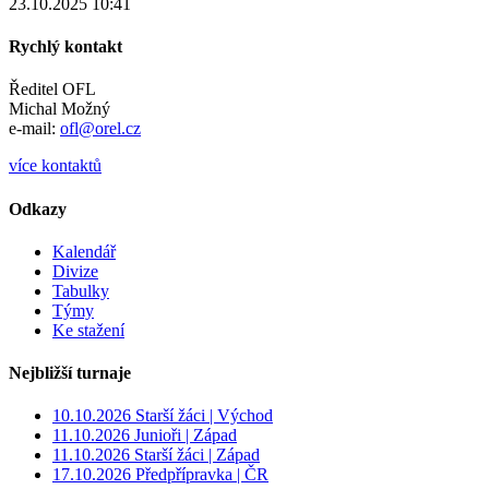
23.10.2025 10:41
Rychlý kontakt
Ředitel OFL
Michal Možný
e-mail:
ofl@orel.cz
více kontaktů
Odkazy
Kalendář
Divize
Tabulky
Týmy
Ke stažení
Nejbližší turnaje
10.10.2026 Starší žáci | Východ
11.10.2026 Junioři | Západ
11.10.2026 Starší žáci | Západ
17.10.2026 Předpřípravka | ČR