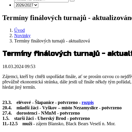
Termíny finálových turnajů - aktualizován
Úvod
Novinky
Termíny finálových turnajů - aktualizová
Termíny finálových turnajů - aktua
18.03.2024 09:53
Zájemci, kteří by chtěli uspořádat finále, ať se prosím ozvou co nejd
převážně ekonomická stránka, dále jestli už finále někdy tým pořádal
hledat jiný termín.
23.3. elévové - Šlapanice - potvrzeno -
rozpis
20.4. mladší žáci
-
Vyškov – místo Nezamyslice - potvrzeno
27.4. dorostenci - NMnM - potvrzeno
1.5. starší žáci - Uherský Brod - potvrzeno
11.-12.5 muži -
zájem Blansko, Black Bears Veselí n. Mor.