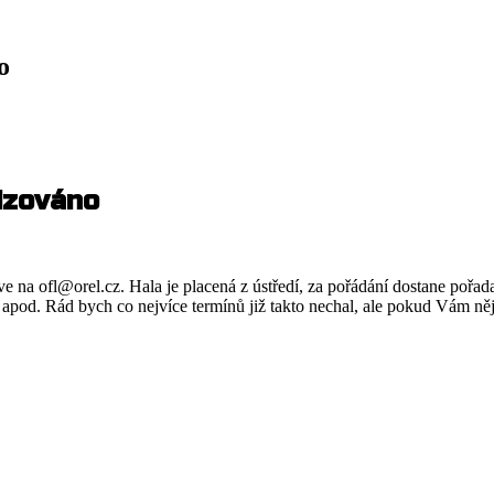
o
lizováno
říve na ofl@orel.cz. Hala je placená z ústředí, za pořádání dostane poř
, apod. Rád bych co nejvíce termínů již takto nechal, ale pokud Vám ně