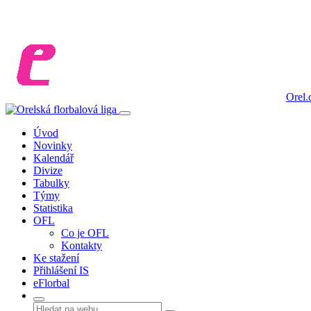
Orel.
Úvod
Novinky
Kalendář
Divize
Tabulky
Týmy
Statistika
OFL
Co je OFL
Kontakty
Ke stažení
Přihlášení IS
eFlorbal