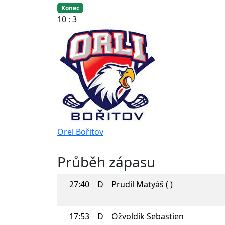
Konec
10 : 3
Orel Bořitov
Průběh zápasu
27:40
D
Prudil Matyáš ( )
17:53
D
Ožvoldík Sebastien