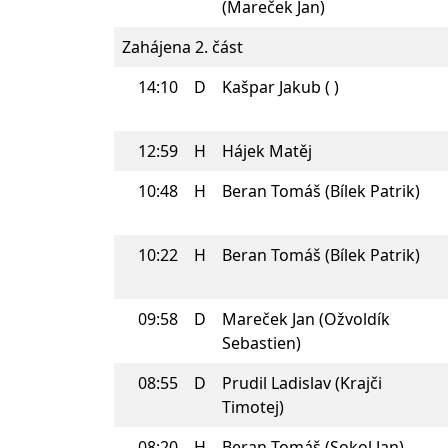
(Mareček Jan)
Zahájena 2. část
14:10
D
Kašpar Jakub ( )
12:59
H
Hájek Matěj
10:48
H
Beran Tomáš (Bílek Patrik)
10:22
H
Beran Tomáš (Bílek Patrik)
09:58
D
Mareček Jan (Ožvoldík
Sebastien)
08:55
D
Prudil Ladislav (Krajči
Timotej)
08:20
H
Beran Tomáš (Sokol Jan)