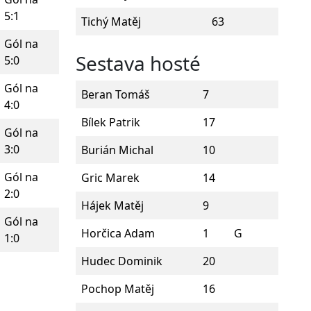
5:1
Tichý Matěj
63
Gól na
Sestava hosté
5:0
Gól na
Beran Tomáš
7
4:0
Bílek Patrik
17
Gól na
3:0
Burián Michal
10
Gól na
Gric Marek
14
2:0
Hájek Matěj
9
Gól na
Horčica Adam
1
G
1:0
Hudec Dominik
20
Pochop Matěj
16