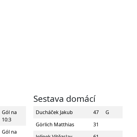
Sestava domácí
Gól na
Ducháček Jakub
47
G
10:3
Görlich Matthias
31
Gól na
Jelínek Vítězslav
61