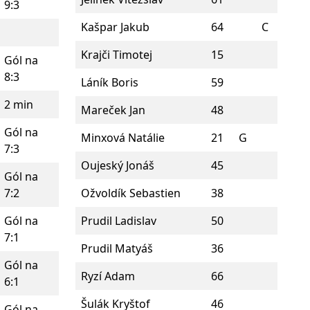
9:3
Kašpar Jakub
64
C
Krajči Timotej
15
Gól na
8:3
Láník Boris
59
2 min
Mareček Jan
48
Gól na
Minxová Natálie
21
G
7:3
Oujeský Jonáš
45
Gól na
7:2
Ožvoldík Sebastien
38
Gól na
Prudil Ladislav
50
7:1
Prudil Matyáš
36
Gól na
Ryzí Adam
66
6:1
Šulák Kryštof
46
Gól na