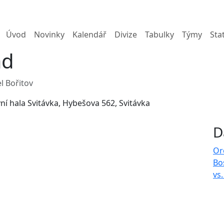
Úvod
Novinky
Kalendář
Divize
Tabulky
Týmy
Sta
ad
l Bořitov
ní hala Svitávka, Hybešova 562, Svitávka
D
Or
Bo
vs.