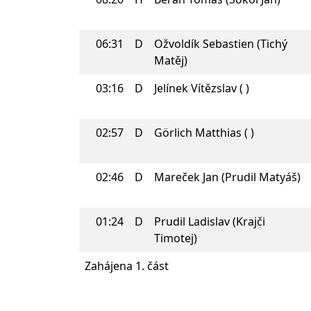
06:31
D
Ožvoldík Sebastien (Tichý
Matěj)
03:16
D
Jelínek Vítězslav ( )
02:57
D
Görlich Matthias ( )
02:46
D
Mareček Jan (Prudil Matyáš)
01:24
D
Prudil Ladislav (Krajči
Timotej)
Zahájena 1. část