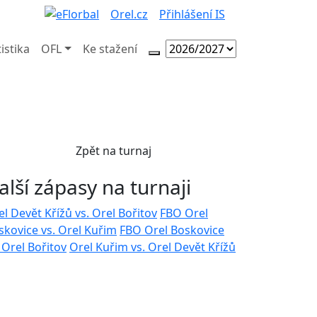
Orel.cz
Přihlášení IS
tistika
OFL
Ke stažení
Zpět na turnaj
alší zápasy na turnaji
el Devět Křížů vs. Orel Bořitov
FBO Orel
skovice vs. Orel Kuřim
FBO Orel Boskovice
 Orel Bořitov
Orel Kuřim vs. Orel Devět Křížů