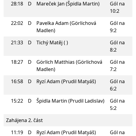
28:18
D
Mareček Jan (Špidla Martin)
Gól na
10:2
22:02
D
Pavelka Adam (Görlichová
Gól na
Madlen)
9:2
21:33
D
Tichý Matěj ( )
Gól na
8:2
18:27
D
Görlich Matthias (Görlichová
Gól na
Madlen)
7:2
16:58
D
Ryzí Adam (Prudil Matyáš)
Gól na
6:2
15:22
D
Špidla Martin (Prudil Ladislav)
Gól na
5:2
Zahájena 2. část
11:19
D
Ryzí Adam (Prudil Matyáš)
Gól na