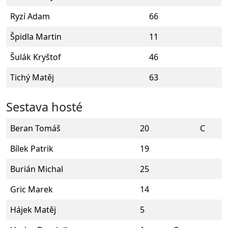
Ryzí Adam
66
Špidla Martin
11
Šulák Kryštof
46
Tichý Matěj
63
Sestava hosté
Beran Tomáš
20
C
Bílek Patrik
19
Burián Michal
25
Gric Marek
14
Hájek Matěj
5