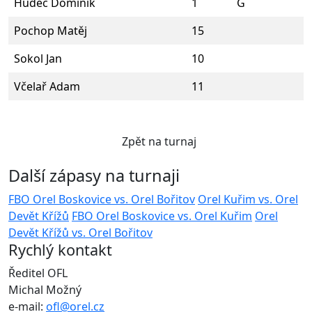
Hudec Dominik
1
G
Pochop Matěj
15
Sokol Jan
10
Včelař Adam
11
Zpět na turnaj
Další zápasy na turnaji
FBO Orel Boskovice vs. Orel Bořitov
Orel Kuřim vs. Orel
Devět Křížů
FBO Orel Boskovice vs. Orel Kuřim
Orel
Devět Křížů vs. Orel Bořitov
Rychlý kontakt
Ředitel OFL
Michal Možný
e-mail:
ofl@orel.cz