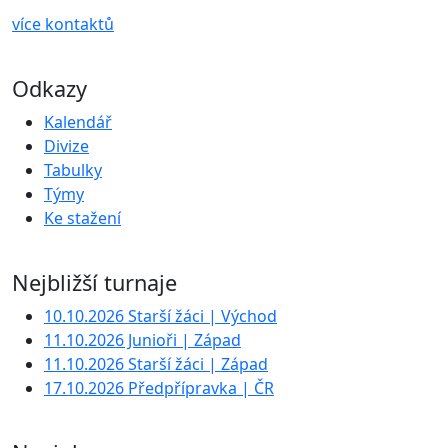
více kontaktů
Odkazy
Kalendář
Divize
Tabulky
Týmy
Ke stažení
Nejbližší turnaje
10.10.2026 Starší žáci | Východ
11.10.2026 Junioři | Západ
11.10.2026 Starší žáci | Západ
17.10.2026 Předpřípravka | ČR