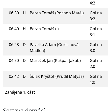
4:2
06:50
H
Beran Tomáš (Pochop Matěj)
Gól na
3:2
06:40
H
Beran Tomáš ( )
Gól na
3:1
06:28
D
Pavelka Adam (Görlichová
Gól na
Madlen)
3:0
04:50
D
Mareček Jan (Kašpar Jakub)
Gól na
2:0
02:42
D
Šulák Kryštof (Prudil Matyáš)
Gól na
1:0
Zahájena 1. část
Sestava domácí