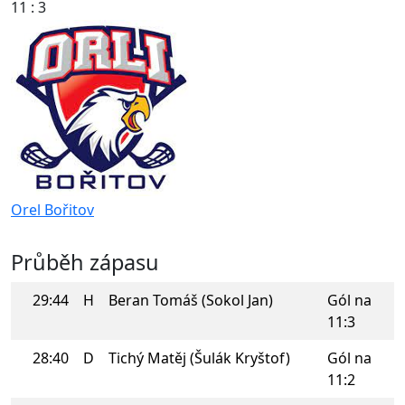
11 : 3
Orel Bořitov
Průběh zápasu
29:44
H
Beran Tomáš (Sokol Jan)
Gól na
11:3
28:40
D
Tichý Matěj (Šulák Kryštof)
Gól na
11:2