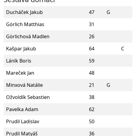
Ducháček Jakub
47
G
Görlich Matthias
31
Görlichová Madlen
26
Kašpar Jakub
64
C
Láník Boris
59
Mareček Jan
48
Minxová Natálie
21
G
Ožvoldík Sebastien
38
Pavelka Adam
62
Prudil Ladislav
50
Prudil Matyáš
36