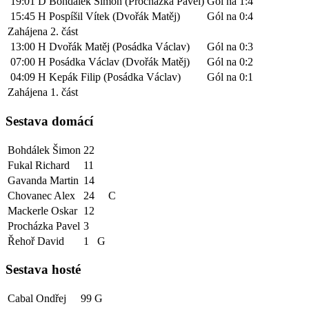
19:01
D
Bohdálek Šimon (Procházka Pavel)
Gól na 1:4
15:45
H
Pospíšil Vítek (Dvořák Matěj)
Gól na 0:4
Zahájena 2. část
13:00
H
Dvořák Matěj (Posádka Václav)
Gól na 0:3
07:00
H
Posádka Václav (Dvořák Matěj)
Gól na 0:2
04:09
H
Kepák Filip (Posádka Václav)
Gól na 0:1
Zahájena 1. část
Sestava domácí
Bohdálek Šimon
22
Fukal Richard
11
Gavanda Martin
14
Chovanec Alex
24
C
Mackerle Oskar
12
Procházka Pavel
3
Řehoř David
1
G
Sestava hosté
Cabal Ondřej
99
G