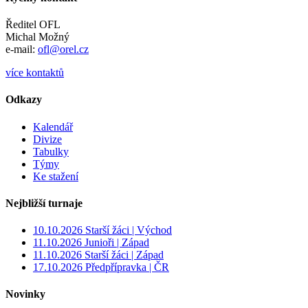
Ředitel OFL
Michal Možný
e-mail:
ofl@orel.cz
více kontaktů
Odkazy
Kalendář
Divize
Tabulky
Týmy
Ke stažení
Nejbližší turnaje
10.10.2026 Starší žáci | Východ
11.10.2026 Junioři | Západ
11.10.2026 Starší žáci | Západ
17.10.2026 Předpřípravka | ČR
Novinky