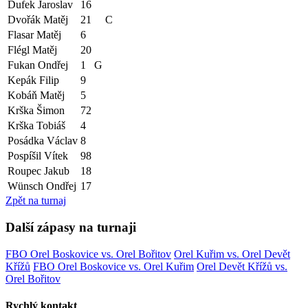
Dufek Jaroslav
16
Dvořák Matěj
21
C
Flasar Matěj
6
Flégl Matěj
20
Fukan Ondřej
1
G
Kepák Filip
9
Kobáň Matěj
5
Krška Šimon
72
Krška Tobiáš
4
Posádka Václav
8
Pospíšil Vítek
98
Roupec Jakub
18
Wünsch Ondřej
17
Zpět na turnaj
Další zápasy na turnaji
FBO Orel Boskovice vs. Orel Bořitov
Orel Kuřim vs. Orel Devět
Křížů
FBO Orel Boskovice vs. Orel Kuřim
Orel Devět Křížů vs.
Orel Bořitov
Rychlý kontakt