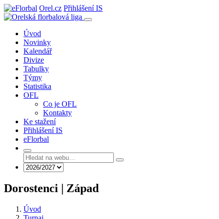
Orel.cz
Přihlášení IS
Úvod
Novinky
Kalendář
Divize
Tabulky
Týmy
Statistika
OFL
Co je OFL
Kontakty
Ke stažení
Přihlášení IS
eFlorbal
Dorostenci | Západ
Úvod
Turnaj