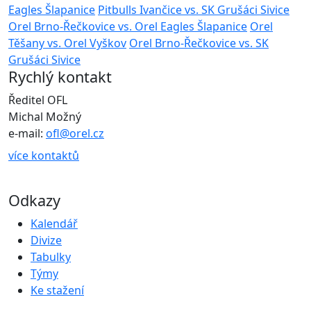
Eagles Šlapanice
Pitbulls Ivančice vs. SK Grušáci Sivice
Orel Brno-Řečkovice vs. Orel Eagles Šlapanice
Orel
Těšany vs. Orel Vyškov
Orel Brno-Řečkovice vs. SK
Grušáci Sivice
Rychlý kontakt
Ředitel OFL
Michal Možný
e-mail:
ofl@orel.cz
více kontaktů
Odkazy
Kalendář
Divize
Tabulky
Týmy
Ke stažení