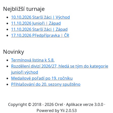
Nejbližší turnaje
10.10.2026 Starší žáci | Východ
11.10.2026 Junioři | Západ
11.10.2026 Starší žáci | Západ
17.10.2026 Předpřípravka | ČR
Novinky
Termínová listina k 5.8.
Rozdělení divizí 2026/27, hledá se tým do kategorie
junioři východ
Medailové pořadí po 19. ročníku
Přihlašování do 20. sezony spuštěno
Copyright © 2018 - 2026 Orel · Aplikace verze 3.0.0 ·
Powered by Yii 2.0.53