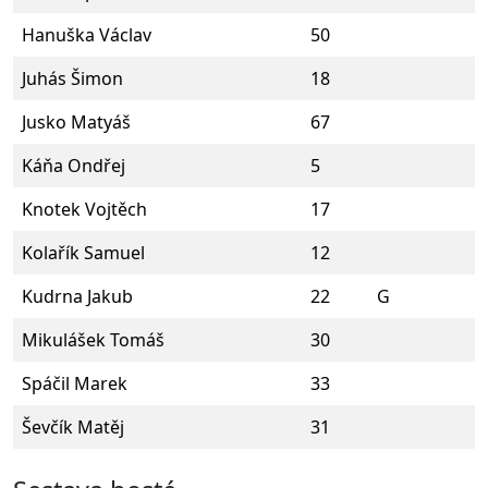
Hanuška Václav
50
Juhás Šimon
18
Jusko Matyáš
67
Káňa Ondřej
5
Knotek Vojtěch
17
Kolařík Samuel
12
Kudrna Jakub
22
G
Mikulášek Tomáš
30
Spáčil Marek
33
Ševčík Matěj
31