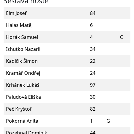
Sestava hosté
Eim Josef
84
Halas Matěj
6
Horák Samuel
4
C
Ishutko Nazarii
34
Kadlčík Šimon
22
Kramář Ondřej
24
Krhánek Lukáš
97
Paludová Eliška
30
Peč Kryštof
82
Pokorná Anita
1
G
Rozehnal Dominik
44