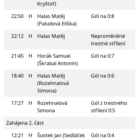
Kryštof)
22:50
H
Halas Matěj
Gól na 0:8
(Paludová Eliška)
22:12
H
Halas Matěj
Neproměněné
trestné střílení
21:45
H
Horák Samuel
Gól na 0:7
(Škrabal Antonín)
18:40
H
Halas Matěj
Gól na 0:6
(Rozehnalová
Simona)
17:27
H
Rozehnalová
Gól z trestného
Simona
střílení 0:5
Zahájena 2. část
12:21
H
Šustek Jan (Sedláček
Gól na 0:4