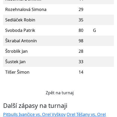
Rozehnalová Simona
29
Sedláček Robin
35
Svoboda Patrik
80
G
Škrabal Antonín
98
Štroblík Jan
28
Šustek Jan
33
Tilšer Šimon
14
Zpět na turnaj
Další zápasy na turnaji
Pitbulls Ivančice vs. Orel Vyškov
Orel Těšany vs. Orel