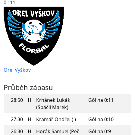
0 : 11
Orel Vyškov
Průběh zápasu
28:50
H
Krhánek Lukáš
Gól na 0:11
(Spáčil Marek)
27:30
H
Kramář Ondřej ( )
Gól na 0:10
26:30
H
Horák Samuel (Peč
Gól na 0:9