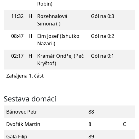
Robin)
11:32
H
Rozehnalová
Gól na 0:3
Simona ( )
08:47
H
Eim Josef (Ishutko
Gól na 0:2
Nazarii)
02:17
H
Kramář Ondřej (Peč
Gól na 0:1
Kryštof)
Zahájena 1. část
Sestava domácí
Bánovec Petr
88
Dvořák Martin
8
C
Gala Filip
89