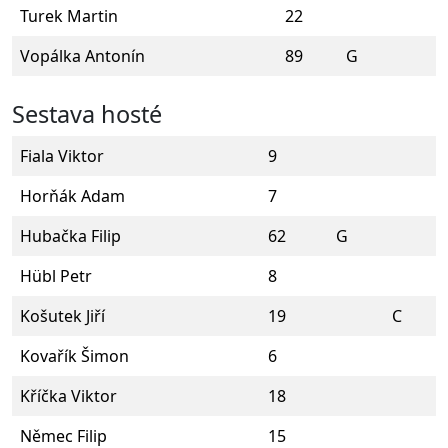
Turek Martin
22
Vopálka Antonín
89
G
Sestava hosté
Fiala Viktor
9
Horňák Adam
7
Hubačka Filip
62
G
Hübl Petr
8
Košutek Jiří
19
C
Kovařík Šimon
6
Kříčka Viktor
18
Němec Filip
15