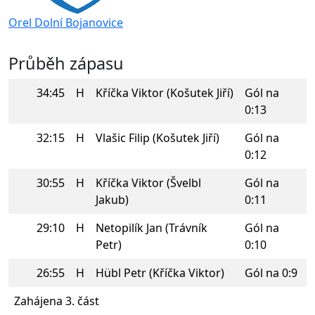
Orel Dolní Bojanovice
Průběh zápasu
34:45
H
Kříčka Viktor (Košutek Jiří)
Gól na
0:13
32:15
H
Vlašic Filip (Košutek Jiří)
Gól na
0:12
30:55
H
Kříčka Viktor (Švelbl
Gól na
Jakub)
0:11
29:10
H
Netopilík Jan (Trávník
Gól na
Petr)
0:10
26:55
H
Hübl Petr (Kříčka Viktor)
Gól na 0:9
Zahájena 3. část