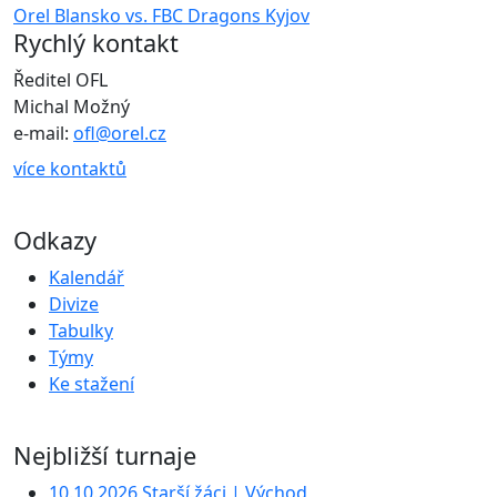
Orel Blansko vs. FBC Dragons Kyjov
Rychlý kontakt
Ředitel OFL
Michal Možný
e-mail:
ofl@orel.cz
více kontaktů
Odkazy
Kalendář
Divize
Tabulky
Týmy
Ke stažení
Nejbližší turnaje
10.10.2026 Starší žáci | Východ