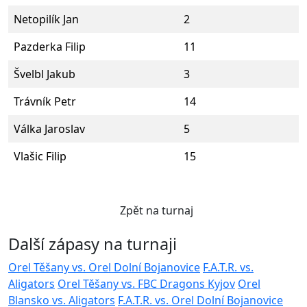
Netopilík Jan
2
Pazderka Filip
11
Švelbl Jakub
3
Trávník Petr
14
Válka Jaroslav
5
Vlašic Filip
15
Zpět na turnaj
Další zápasy na turnaji
Orel Těšany vs. Orel Dolní Bojanovice
F.A.T.R. vs.
Aligators
Orel Těšany vs. FBC Dragons Kyjov
Orel
Blansko vs. Aligators
F.A.T.R. vs. Orel Dolní Bojanovice