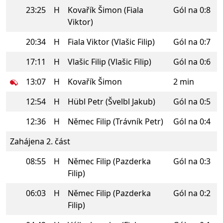
23:25
H
Kovařík Šimon (Fiala
Gól na 0:8
Viktor)
20:34
H
Fiala Viktor (Vlašic Filip)
Gól na 0:7
17:11
H
Vlašic Filip (Vlašic Filip)
Gól na 0:6
13:07
H
Kovařík Šimon
2 min
12:54
H
Hübl Petr (Švelbl Jakub)
Gól na 0:5
12:36
H
Němec Filip (Trávník Petr)
Gól na 0:4
Zahájena 2. část
08:55
H
Němec Filip (Pazderka
Gól na 0:3
Filip)
06:03
H
Němec Filip (Pazderka
Gól na 0:2
Filip)