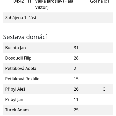
04:42
H
Válka Jaroslav (Fiala
Gól na 0:1
Viktor)
Zahájena 1. část
Sestava domácí
Buchta Jan
31
Dosoudil Filip
28
Petláková Adéla
2
Petláková Rozálie
15
Přibyl Aleš
26
C
Přibyl Jan
11
Turek Adam
25