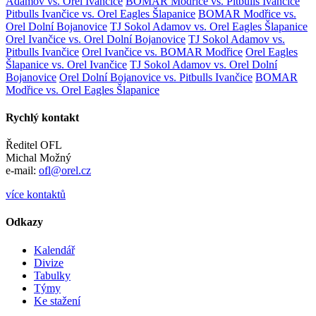
Adamov vs. Orel Ivančice
BOMAR Modřice vs. Pitbulls Ivančice
Pitbulls Ivančice vs. Orel Eagles Šlapanice
BOMAR Modřice vs.
Orel Dolní Bojanovice
TJ Sokol Adamov vs. Orel Eagles Šlapanice
Orel Ivančice vs. Orel Dolní Bojanovice
TJ Sokol Adamov vs.
Pitbulls Ivančice
Orel Ivančice vs. BOMAR Modřice
Orel Eagles
Šlapanice vs. Orel Ivančice
TJ Sokol Adamov vs. Orel Dolní
Bojanovice
Orel Dolní Bojanovice vs. Pitbulls Ivančice
BOMAR
Modřice vs. Orel Eagles Šlapanice
Rychlý kontakt
Ředitel OFL
Michal Možný
e-mail:
ofl@orel.cz
více kontaktů
Odkazy
Kalendář
Divize
Tabulky
Týmy
Ke stažení