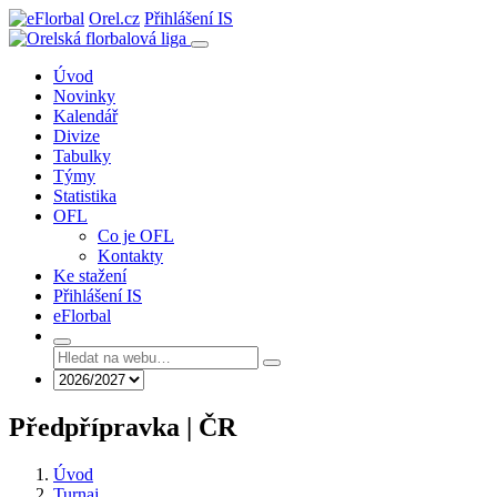
Orel.cz
Přihlášení IS
Úvod
Novinky
Kalendář
Divize
Tabulky
Týmy
Statistika
OFL
Co je OFL
Kontakty
Ke stažení
Přihlášení IS
eFlorbal
Předpřípravka | ČR
Úvod
Turnaj