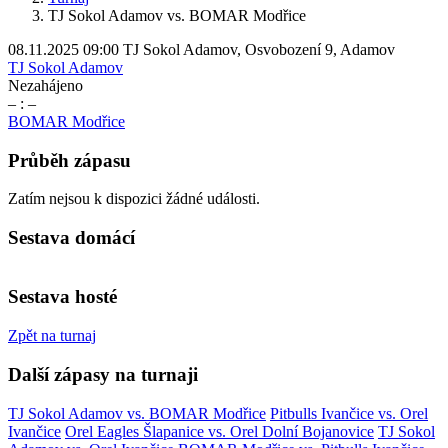
TJ Sokol Adamov vs. BOMAR Modřice
08.11.2025
09:00
TJ Sokol Adamov, Osvobození 9, Adamov
TJ Sokol Adamov
Nezahájeno
– : –
BOMAR Modřice
Průběh zápasu
Zatím nejsou k dispozici žádné události.
Sestava domácí
Sestava hosté
Zpět na turnaj
Další zápasy na turnaji
TJ Sokol Adamov vs. BOMAR Modřice
Pitbulls Ivančice vs. Orel
Ivančice
Orel Eagles Šlapanice vs. Orel Dolní Bojanovice
TJ Sokol