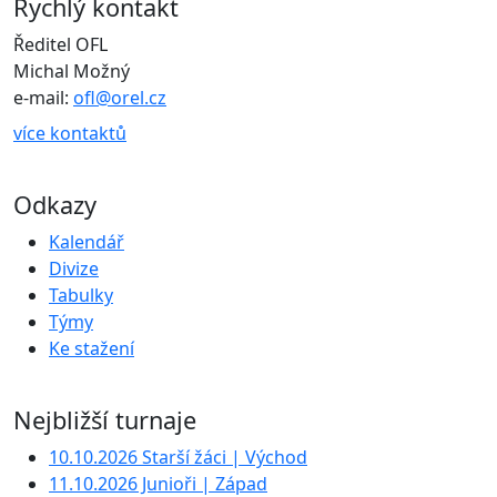
Rychlý kontakt
Ředitel OFL
Michal Možný
e-mail:
ofl@orel.cz
více kontaktů
Odkazy
Kalendář
Divize
Tabulky
Týmy
Ke stažení
Nejbližší turnaje
10.10.2026 Starší žáci | Východ
11.10.2026 Junioři | Západ