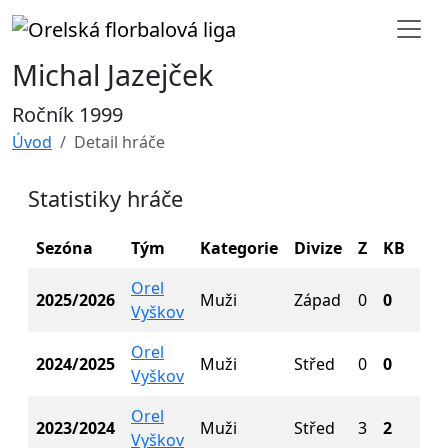
Michal Jazejček
Ročník 1999
Úvod
Detail hráče
Statistiky hráče
Sezóna
Tým
Kategorie
Divize
Z
KB
G
Orel
2025/2026
Muži
Západ
0
0
0
Vyškov
Orel
2024/2025
Muži
Střed
0
0
0
Vyškov
Orel
2023/2024
Muži
Střed
3
2
2
Vyškov