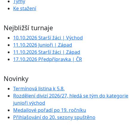
Týmy
Ke stažení
Nejbližší turnaje
10.10.2026 Starší žáci | Východ
11.10.2026 Junioři | Západ
11.10.2026 Starší žáci | Západ
17.10.2026 Předpřípravka | ČR
Novinky
Termínová listina k 5.8.
Rozdělení divizí 2026/27, hledá se tým do kategorie
junioři východ
Medailové pořadí po 19. ročníku
Přihlašování do 20. sezony spuštěno