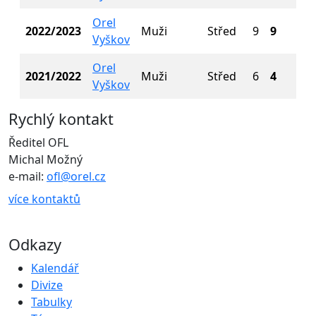
Orel
2022/2023
Muži
Střed
9
9
5
Vyškov
Orel
2021/2022
Muži
Střed
6
4
1
Vyškov
Rychlý kontakt
Ředitel OFL
Michal Možný
e-mail:
ofl@orel.cz
více kontaktů
Odkazy
Kalendář
Divize
Tabulky