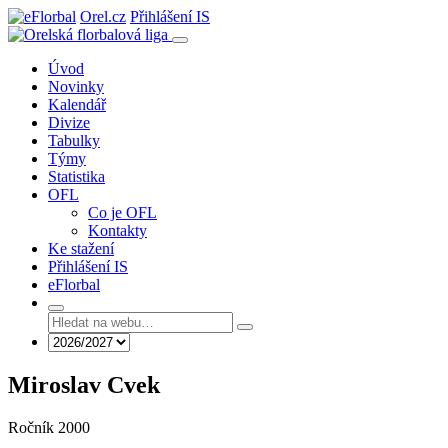
Orel.cz
Přihlášení IS
Úvod
Novinky
Kalendář
Divize
Tabulky
Týmy
Statistika
OFL
Co je OFL
Kontakty
Ke stažení
Přihlášení IS
eFlorbal
Miroslav Cvek
Ročník 2000