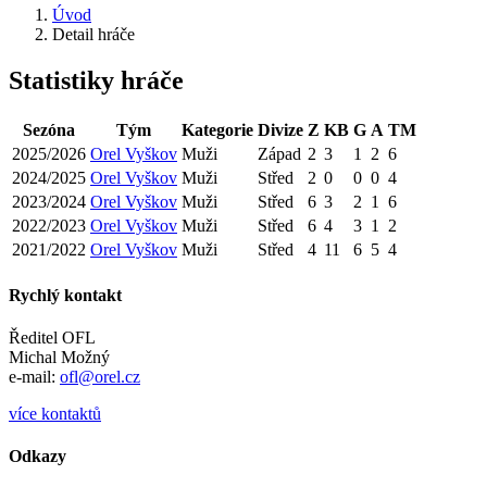
Úvod
Detail hráče
Statistiky hráče
Sezóna
Tým
Kategorie
Divize
Z
KB
G
A
TM
2025/2026
Orel Vyškov
Muži
Západ
2
3
1
2
6
2024/2025
Orel Vyškov
Muži
Střed
2
0
0
0
4
2023/2024
Orel Vyškov
Muži
Střed
6
3
2
1
6
2022/2023
Orel Vyškov
Muži
Střed
6
4
3
1
2
2021/2022
Orel Vyškov
Muži
Střed
4
11
6
5
4
Rychlý kontakt
Ředitel OFL
Michal Možný
e-mail:
ofl@orel.cz
více kontaktů
Odkazy