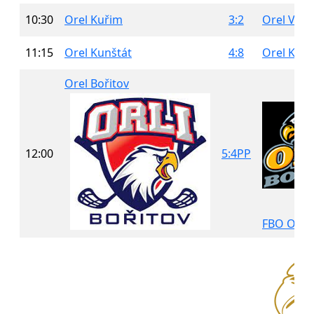
10:30
Orel Kuřim
3:2
Orel Velk
11:15
Orel Kunštát
4:8
Orel Kuř
Orel Bořitov
12:00
5:4PP
FBO Orel 