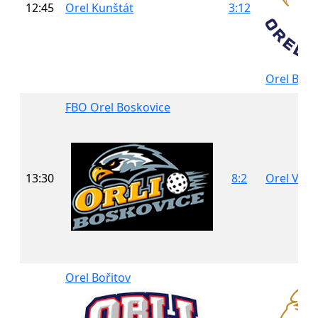
12:45
Orel Kunštát
3:12
Orel Brno
FBO Orel Boskovice
13:30
8:2
Orel Velk
Orel Bořitov