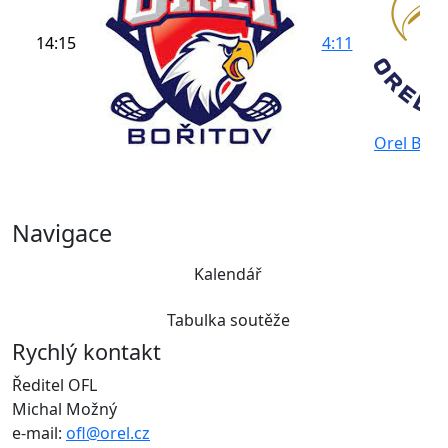
14:15
4:11
Orel Brno
Navigace
Kalendář
Tabulka soutěže
Rychlý kontakt
Ředitel OFL
Michal Možný
e-mail:
ofl@orel.cz