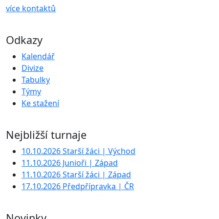
více kontaktů
Odkazy
Kalendář
Divize
Tabulky
Týmy
Ke stažení
Nejbližší turnaje
10.10.2026 Starší žáci | Východ
11.10.2026 Junioři | Západ
11.10.2026 Starší žáci | Západ
17.10.2026 Předpřípravka | ČR
Novinky