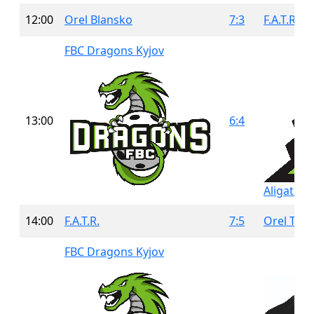
12:00
Orel Blansko
7:3
F.A.T.R.
FBC Dragons Kyjov
13:00
6:4
Aligators
14:00
F.A.T.R.
7:5
Orel Těš
FBC Dragons Kyjov