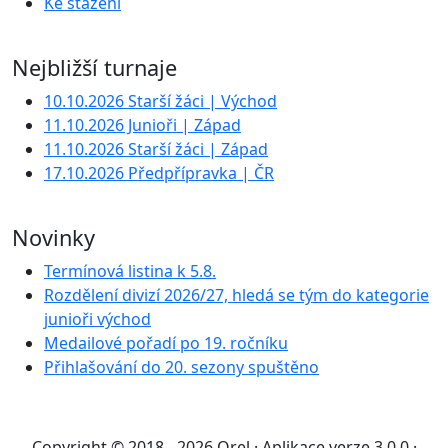
Ke stažení
Nejbližší turnaje
10.10.2026 Starší žáci | Východ
11.10.2026 Junioři | Západ
11.10.2026 Starší žáci | Západ
17.10.2026 Předpřípravka | ČR
Novinky
Termínová listina k 5.8.
Rozdělení divizí 2026/27, hledá se tým do kategorie
junioři východ
Medailové pořadí po 19. ročníku
Přihlašování do 20. sezony spuštěno
Copyright © 2018 - 2026 Orel · Aplikace verze 3.0.0 ·