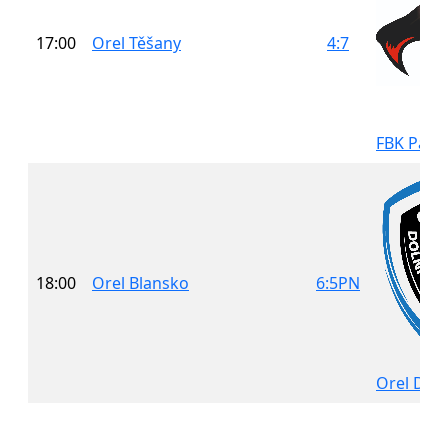
17:00
Orel Těšany
4:7
FBK Pant
18:00
Orel Blansko
6:5PN
Orel Doln